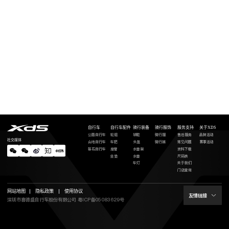
自行车
自行车配件
骑行装备
骑行服饰
服务支持
关于XDS
公路自行车
轮组
锁鞋
骑行服
售后服务
品牌活动
社交媒体
山地自行车
车把
头盔
骑行裤
常见问题
赛事活动
砾石自行车
座管
水壶架
资料下载
坐垫
水壶
尺码表
车灯
关于我们
门店查询
网站地图
隐私政策
使用协议
友情链接
深圳市喜德盛自行车股份有限公司
粤ICP备05083629号