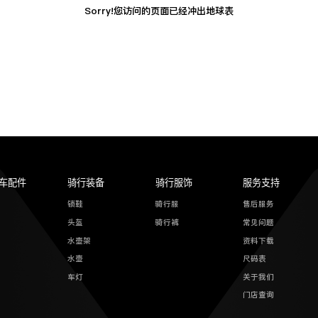
Sorry!您访问的页面已经冲出地球表
车配件
骑行装备
骑行服饰
服务支持
锁鞋
骑行服
售后服务
头盔
骑行裤
常见问题
水壶架
资料下载
水壶
尺码表
车灯
关于我们
门店查询