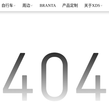
自行车
周边
BRANTA
产品定制
关于XDS
骑行装备
骑行服
RS系列
X-LAB RS9
关于我们
创新技术
新闻活动
AD系列
X-LAB RS8
RT系列
X-LAB RS9车架组
锁鞋
骑行服
GT系列
X-LAB RS8车架组
头盔
骑行裤
水壶架
水壶
车灯