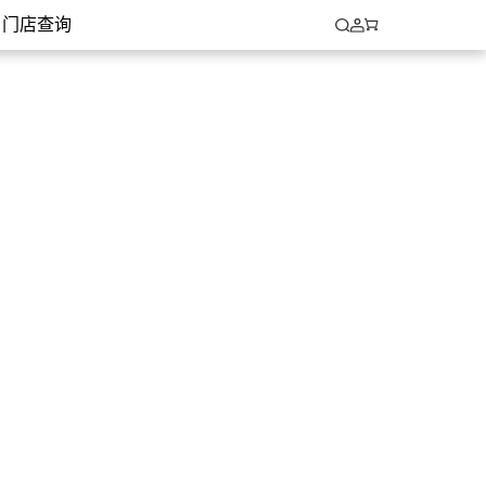
车架组包含 碳纤维一体把 碳纤维超轻座管
中国
门店查询
饰
X-LAB RS9
R9270 Di2 12S VISION METRON 45 SL